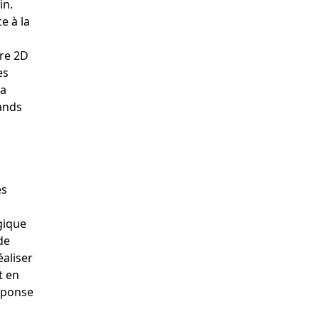
in.
e à la
ure 2D
es
la
rands
es
gique
de
éaliser
t en
éponse