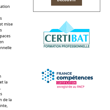
uation
es
et mise
ns
spaces
en
onnelle
n
et la
.
es
n de la
inte,