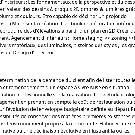
d'intérieurs: Les fondamentaux de la perspective et du dess
 en valeur des dessins & croquis 2D ombres & lumières grâc
olume et couleurs. Être capable de décliner un projet de
es...) Maitriser la création d'un book en décoration intérie
 Reproduire des d'élévations à partir d'un plan en 2D Créer d
rent. Agencement d'intérieurs: Home staging, << zoning >>
ivers matériaux, des luminaires, histoires des styles , les g
 du Design d'intérieur...
détermination de la demande du client afin de lister toutes l
on et l'aménagement d'un espace à vivre Mise en situation
ituation professionnelle sur la réalisation d'une étude écolo
énagement en prenant en compte le coût de restauration ou 
sur l’évolution de l’enveloppe budgétaire définie au départ R
ssibilités de conserver des matières premières existantes e
cter l’environnement propre à la commande. Élaborer une r
ative ou une déclinaison évolutive en illustrant la ou les