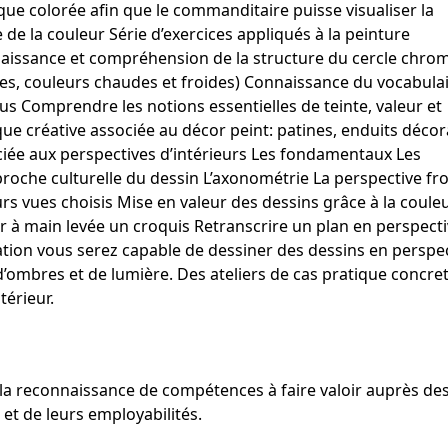
ue colorée afin que le commanditaire puisse visualiser la
de la couleur Série d’exercices appliqués à la peinture
aissance et compréhension de la structure du cercle chro
res, couleurs chaudes et froides) Connaissance du vocabula
us Comprendre les notions essentielles de teinte, valeur et
ue créative associée au décor peint: patines, enduits décora
ociée aux perspectives d’intérieurs Les fondamentaux Les
oche culturelle du dessin L’axonométrie La perspective fr
rs vues choisis Mise en valeur des dessins grâce à la coule
 à main levée un croquis Retranscrire un plan en perspect
mation vous serez capable de dessiner des dessins en perspec
 d’ombres et de lumière. Des ateliers de cas pratique concre
térieur.
et la reconnaissance de compétences à faire valoir auprès de
t de leurs employabilités.