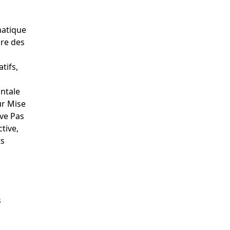
matique
ire des
tifs,
ontale
ur Mise
ive Pas
tive,
ts
s